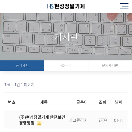
게시판
공지사항
갤러리
문의게시판
Total 1건
1 페이지
번호
제목
글쓴이
조회
날짜
(주)현성정밀기계 안전보건
1
최고관리자
7309
01-11
경영방침